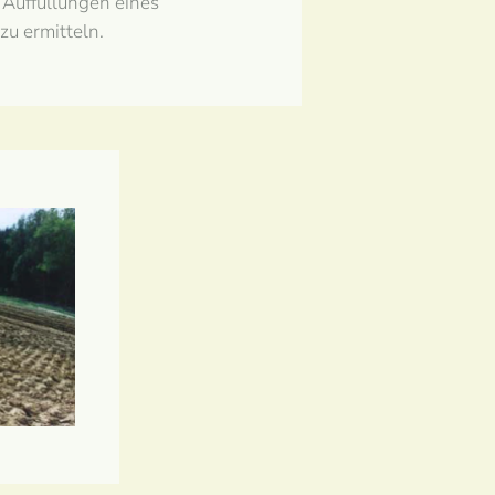
 Auffüllungen eines
u ermitteln.