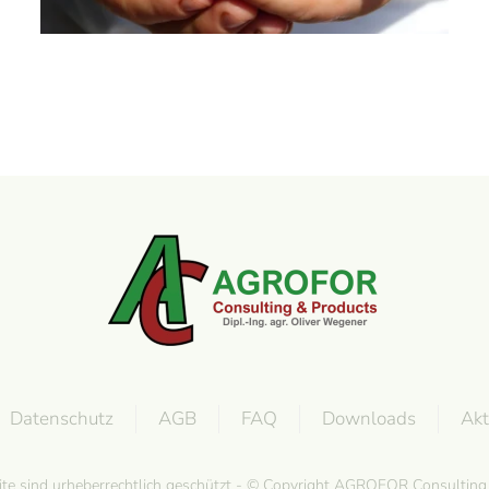
Datenschutz
AGB
FAQ
Downloads
Akt
site sind urheberrechtlich geschützt - © Copyright AGROFOR Consultin