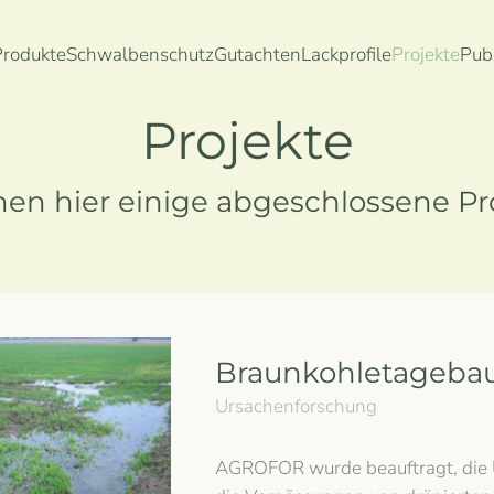
Produkte
Schwalbenschutz
Gutachten
Lackprofile
Projekte
Pub
Projekte
n hier einige abgeschlossene Pro
Braunkohletageba
Ursachenforschung
AGROFOR wurde beauftragt, die U