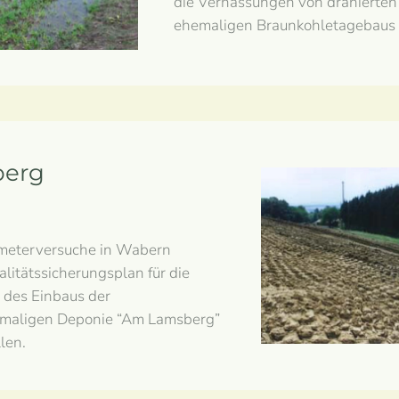
die Vernässungen von dränierten
ehemaligen Braunkohletagebaus z
berg
imeterversuche in Wabern
litätssicherungsplan für die
des Einbaus der
hemaligen Deponie “Am Lamsberg”
len.