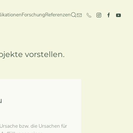
likationen
Forschung
Referenzen
jekte vorstellen.
u
rsache bzw. die Ursachen für