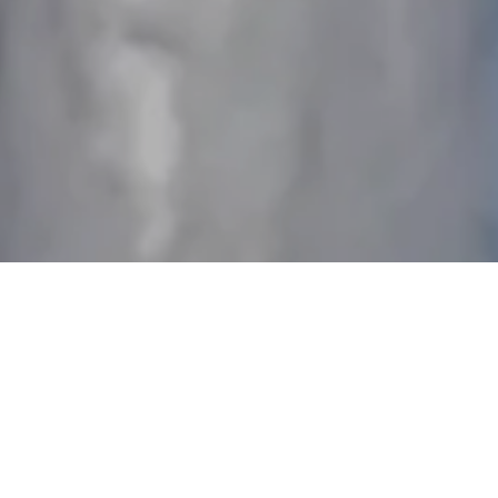
Unser Artenschutzhaus
Unsere Artenschutzhäuser sind für verschiedene
Vogel- und Fledermausarten konzipiert. Man kann die
Brutkammern und Quartiere nach Wunsch kombinieren
und so an Ihr Projekt anpassen.