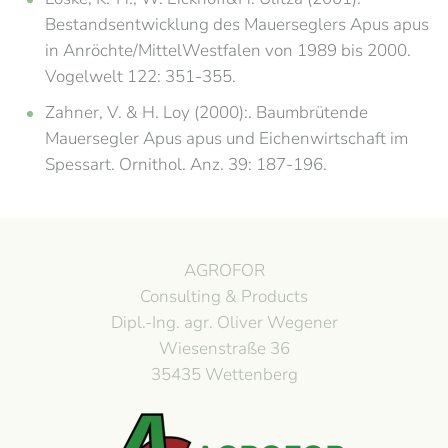
Bestandsentwicklung des Mauerseglers Apus apus
in Anröchte/MittelWestfalen von 1989 bis 2000.
Vogelwelt 122: 351-355.
Zahner, V. & H. Loy (2000):. Baumbrütende
Mauersegler Apus apus und Eichenwirtschaft im
Spessart. Ornithol. Anz. 39: 187-196.
AGROFOR
Consulting & Products
Dipl.-Ing. agr. Oliver Wegener
Wiesenstraße 36
35435 Wettenberg