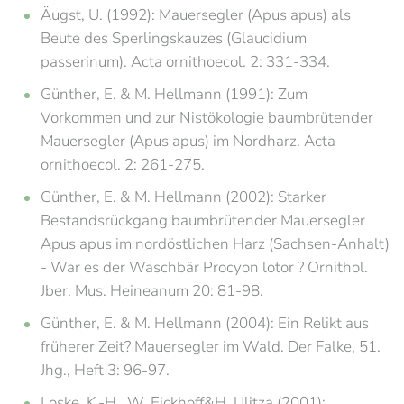
Äugst, U. (1992): Mauersegler (Apus apus) als
Beute des Sperlingskauzes (Glaucidium
passerinum). Acta ornithoecol. 2: 331-334.
Günther, E. & M. Hellmann (1991): Zum
Vorkommen und zur Nistökologie baumbrütender
Mauersegler (Apus apus) im Nordharz. Acta
ornithoecol. 2: 261-275.
Günther, E. & M. Hellmann (2002): Starker
Bestandsrückgang baumbrütender Mauersegler
Apus apus im nordöstlichen Harz (Sachsen-Anhalt)
- War es der Waschbär Procyon lotor ? Ornithol.
Jber. Mus. Heineanum 20: 81-98.
Günther, E. & M. Hellmann (2004): Ein Relikt aus
früherer Zeit? Mauersegler im Wald. Der Falke, 51.
Jhg., Heft 3: 96-97.
Loske, K.-H., W. Eickhoff&H. Ulitza (2001):