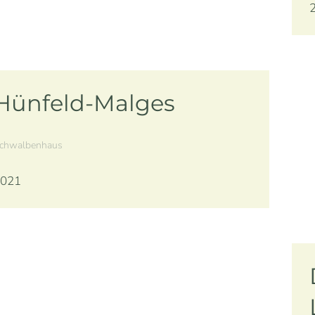
Hünfeld-Malges
chwalbenhaus
021