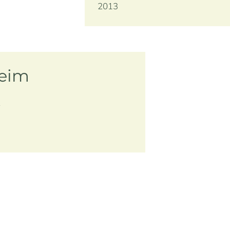
2013
heim
r