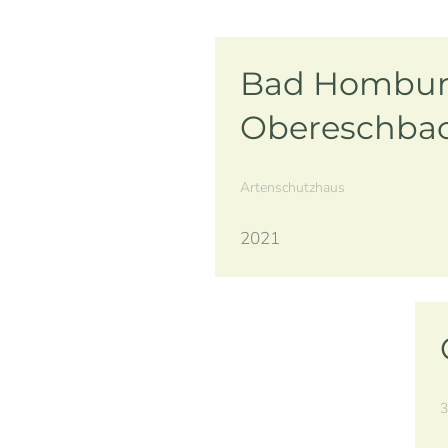
Bad Hombur
Obereschba
Artenschutzhaus
2021
3